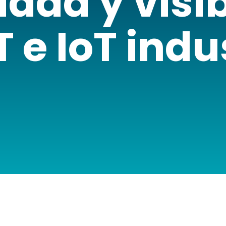
dad y visi
 e IoT indu