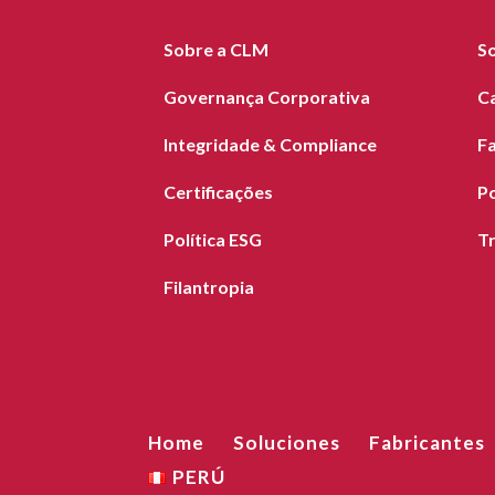
Sobre a CLM
S
Governança Corporativa
C
Integridade & Compliance
F
Certificações
Po
Política ESG
T
Filantropia
Home
Soluciones
Fabricantes
PERÚ