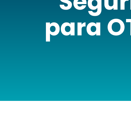
Seguri
para OT