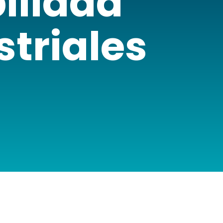
bilidad
striales