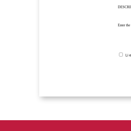
DESCRI
Enter the
Li 