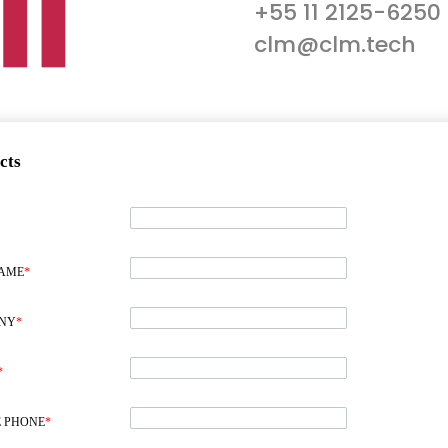
+55 11 2125-6250
clm@clm.tech
cts
NAME
*
NY
*
*
 PHONE
*