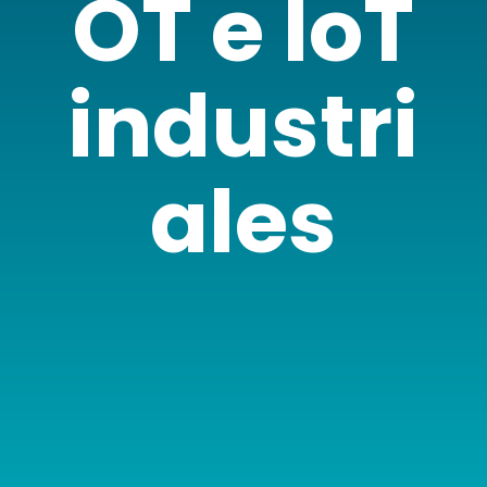
OT e IoT
industri
ales