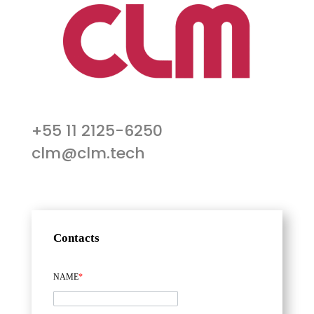
+55 11 2125-6250
clm@clm.tech
Contacts
NAME
*