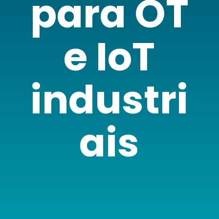
para OT
e IoT
industri
ais