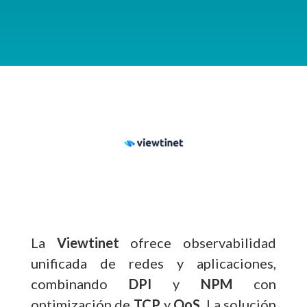
La
Viewtinet
ofrece observabilidad
unificada de redes y aplicaciones,
combinando
DPI
y
NPM
con
optimización de
TCP
y
QoS
. La solución