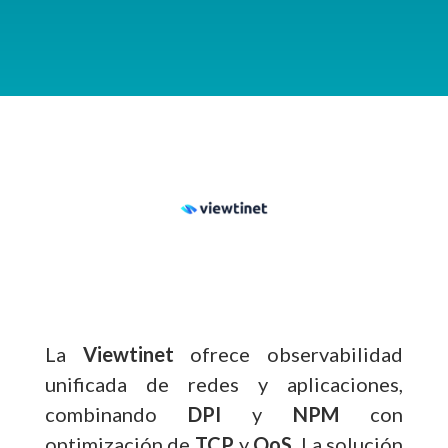
La
Viewtinet
ofrece observabilidad
unificada de redes y aplicaciones,
combinando
DPI
y
NPM
con
optimización de
TCP
y
QoS
. La solución