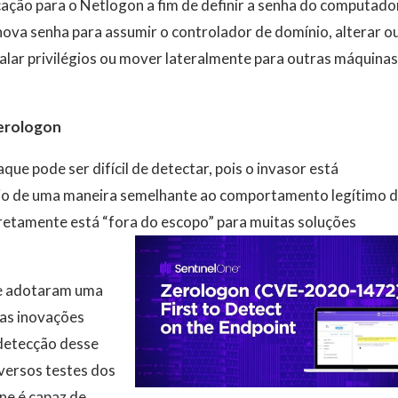
cação para o Netlogon a fim de definir a senha do computado
 nova senha para assumir o controlador de domínio, alterar o
calar privilégios ou mover lateralmente para outras máquinas
Zerologon
que pode ser difícil de detectar, pois o invasor está
nio de uma maneira semelhante ao comportamento legítimo 
iretamente está “fora do escopo” para muitas soluções
ne adotaram uma
as inovações
 detecção desse
iversos testes dos
ne é capaz de