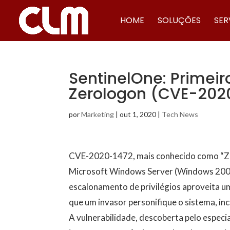
HOME
SOLUÇÕES
SER
SentinelOne: Primei
Zerologon (CVE-202
por
Marketing
|
out 1, 2020
|
Tech News
CVE-2020-1472, mais conhecido como “Zer
Microsoft Windows Server (Windows 2008 
escalonamento de privilégios aproveita 
que um invasor personifique o sistema, in
A vulnerabilidade, descoberta pelo espec