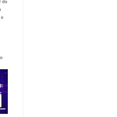
r do
u
 o
do