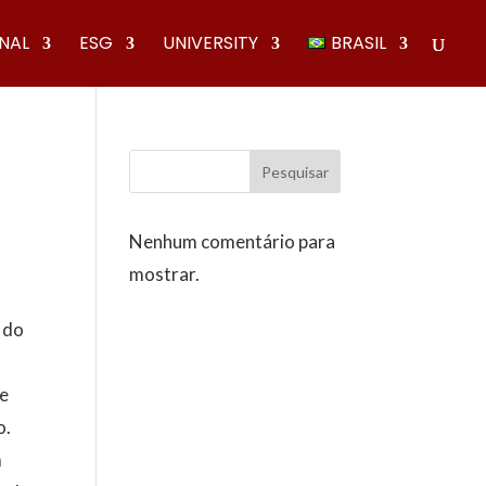
ONAL
ESG
UNIVERSITY
BRASIL
Pesquisar
Nenhum comentário para
mostrar.
 do
te
o.
m