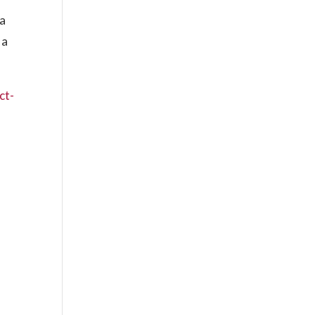
ra
 a
ct-