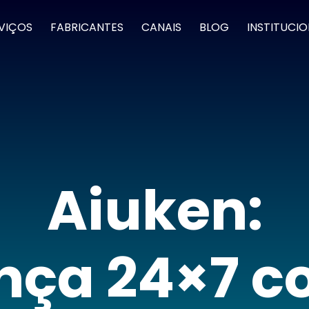
VIÇOS
FABRICANTES
CANAIS
BLOG
INSTITUCI
Aiuken:
nça 24×7 c