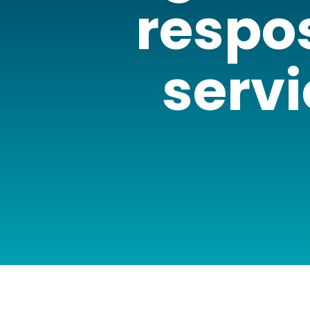
respos
serv