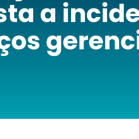
ta a incid
iços gerenc