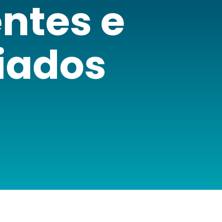
entes e
iados