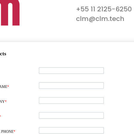
+55 11 2125-6250
clm@clm.tech
cts
NAME
*
NY
*
*
 PHONE
*