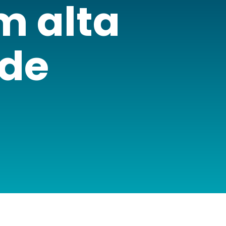
m alta
ade