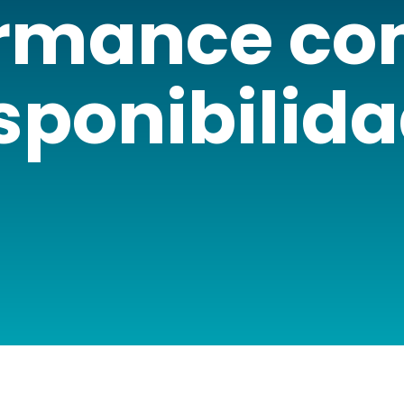
rmance co
sponibilid