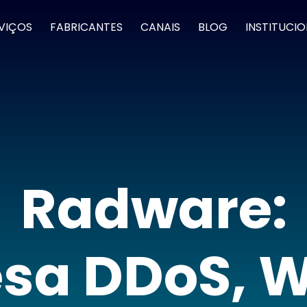
VIÇOS
FABRICANTES
CANAIS
BLOG
INSTITUCI
Radware:
sa DDoS, 