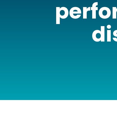
perfo
di