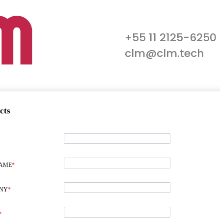
+55 11 2125-6250
clm@clm.tech
cts
NAME
*
NY
*
*