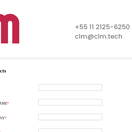
+55 11 2125-6250
clm@clm.tech
cts
NAME
*
NY
*