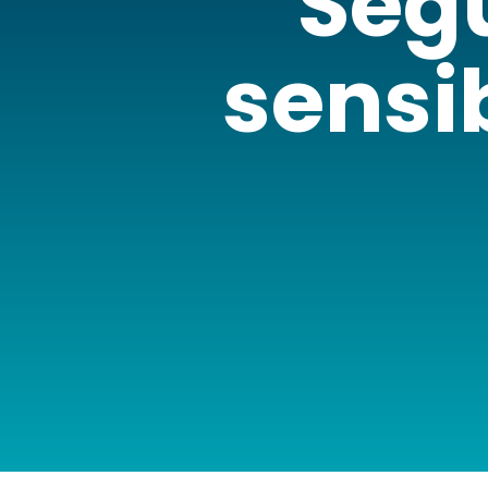
Seg
sensi