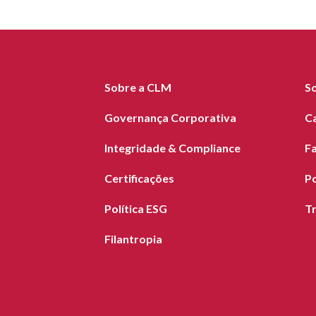
Sobre a CLM
S
Governança Corporativa
C
Integridade & Compliance
F
Certificações
Po
Política ESG
T
Filantropia