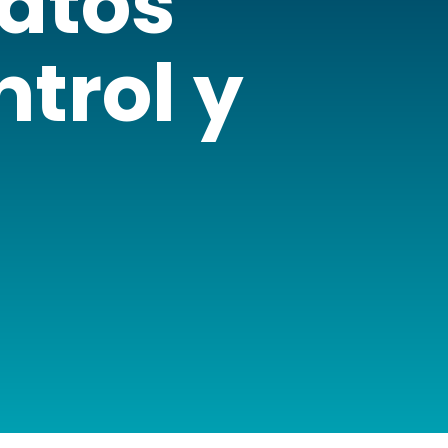
atos
trol y