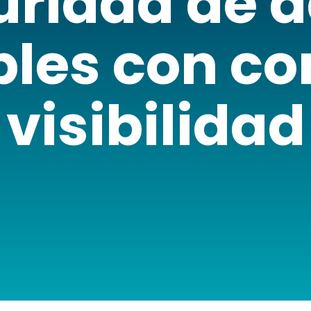
uridad de d
bles con con
visibilidad