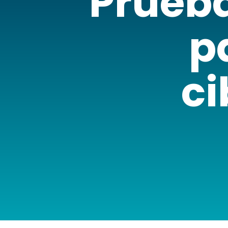
Prueb
p
ci