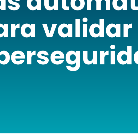
as automat
ara validar 
berseguri