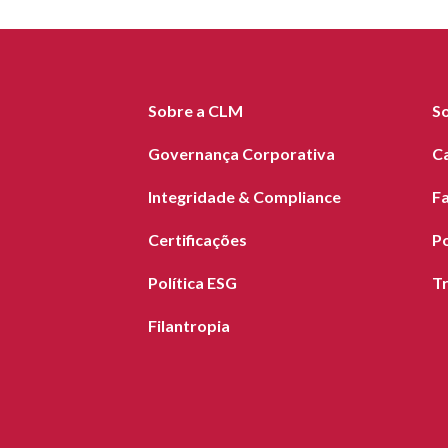
Sobre a CLM
S
Governança Corporativa
C
Integridade & Compliance
F
Certificações
Po
Política ESG
T
Filantropia