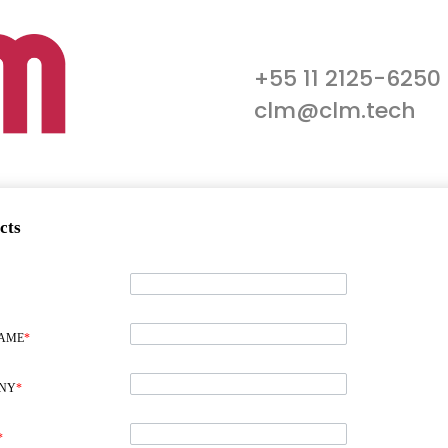
+55 11 2125-6250
clm@clm.tech
cts
NAME
*
NY
*
*