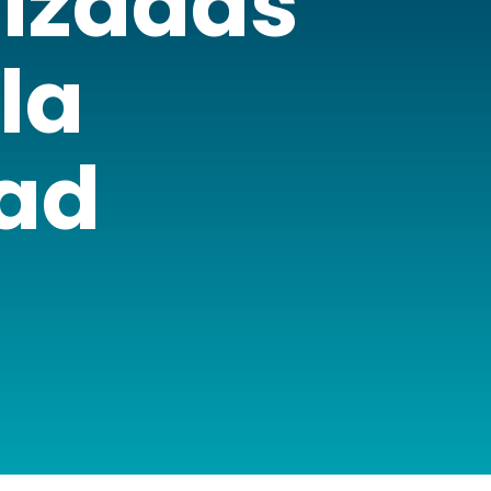
izadas
la
dad