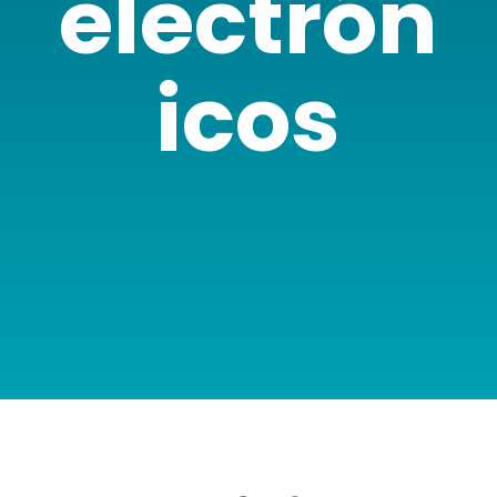
electrón
icos