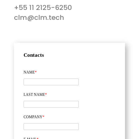
+55 11 2125-6250
clm@clm.tech
Contacts
NAME
*
LAST NAME
*
COMPANY
*