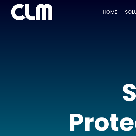
HOME
SOL
S
Prot