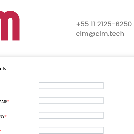
+55 11 2125-6250
clm@clm.tech
cts
NAME
*
NY
*
*