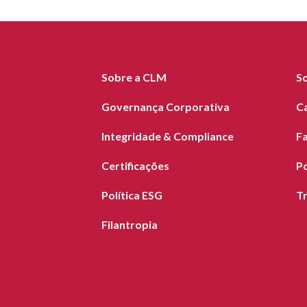
Sobre a CLM
S
Governança Corporativa
C
Integridade & Compliance
F
Certificações
Po
Política ESG
T
Filantropia