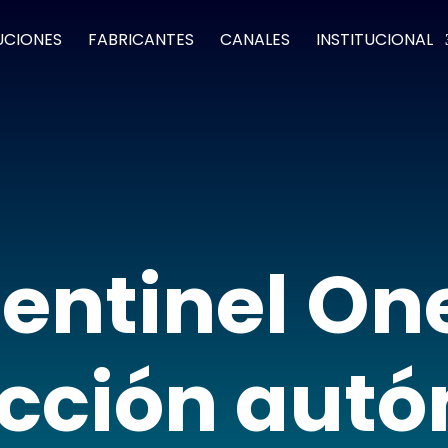
UCIONES
FABRICANTES
CANALES
INSTITUCIONAL
entinel On
ección aut