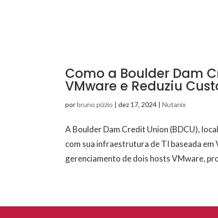
HOME
SOLUÇÕES
SER
Como a Boulder Dam Cr
VMware e Reduziu Cust
por
bruno pizzio
|
dez 17, 2024
|
Nutanix
A Boulder Dam Credit Union (BDCU), local
com sua infraestrutura de TI baseada em 
gerenciamento de dois hosts VMware, pro