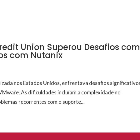
VIÇOS
FABRICANTES
CANAIS
BLOG
INSTITUCI
edit Union Superou Desafios co
os com Nutanix
izada nos Estados Unidos, enfrentava desafios significativo
VMware. As dificuldades incluíam a complexidade no
blemas recorrentes com o suporte...