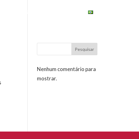
ONAL
ESG
UNIVERSITY
BRASIL
m
Pesquisar
Nenhum comentário para
mostrar.
s