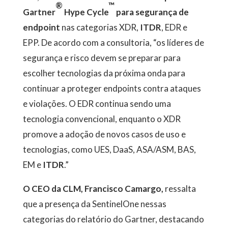
®
™
Gartner
Hype Cycle
para segurança de
endpoint
nas categorias XDR,
ITDR
, EDR e
EPP. De acordo com a consultoria, “os líderes de
segurança e risco devem se preparar para
escolher tecnologias da próxima onda para
continuar a proteger endpoints contra ataques
e violações. O EDR continua sendo uma
tecnologia convencional, enquanto o XDR
promove a adoção de novos casos de uso e
tecnologias, como UES, DaaS, ASA/ASM, BAS,
EM e
ITDR
.”
O CEO da CLM, Francisco Camargo,
ressalta
que a presença da SentinelOne nessas
categorias do relatório do Gartner, destacando